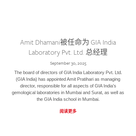
Amit Dhamani被任命为 GIA India
Laboratory Pvt. Ltd. 总经理
September 30, 2025
The board of directors of GIA India Laboratory Pvt. Ltd.
(GIA India) has appointed Amit Pratihari as managing
director, responsible for all aspects of GIA India’s
gemological laboratories in Mumbai and Surat, as well as
the GIA India school in Mumbai.
阅读更多