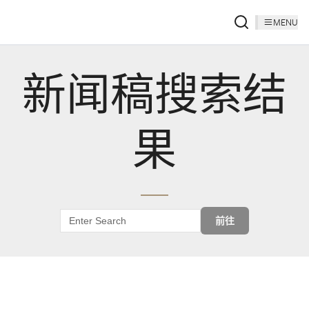
MENU
新闻稿搜索结
果
前往