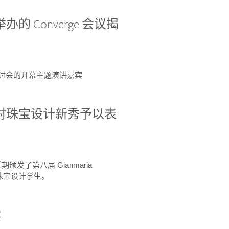
办的 Converge 会议揭
ge 研讨会的开幕主题演讲嘉宾
GIA 共同对珠宝设计新秀予以表
于近期颁发了第八届 Gianmaria
A 珠宝设计学生。
察