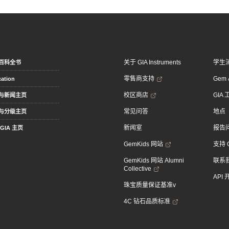
关于 GIA Instruments
学生
百科全书
零售商支持
Gem &
ation
校区商店
GIA
与新闻主页
常见问答
地点
与分级主页
新闻室
报告
GIA 主页
GemKids 网站
支持 
GemKids 网站 Alumni
联系
Collective
API
珠宝质量保证基准v
4C 钻石品质标准