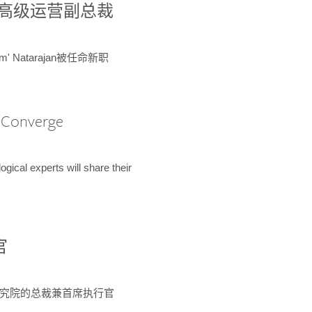
球鉴定所高级运营副总裁
m' Natarajan被任命新职
A Converge
ical experts will share their
官
 为该研究院的总裁兼首席执行官