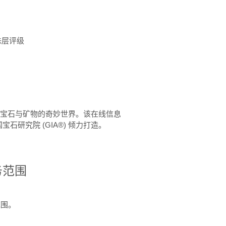
珠层评级
™ 体验宝石与矿物的奇妙世界。该在线信息
石研究院 (GIA®) 倾力打造。
务范围
范围。