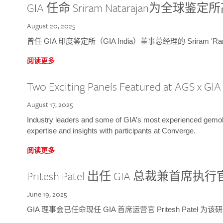
GIA 任命 Sriram Natarajan为全
August 20, 2025
曾任 GIA 印度鉴定所（GIA India）董事总经理的 Sriram 'Ra
阅读更多
Two Exciting Panels Featured at AGS x GI
August 17, 2025
Industry leaders and some of GIA’s most experienced gemolog
expertise and insights with participants at Converge.
阅读更多
Pritesh Patel 出任 GIA 总裁兼首席执行
June 19, 2025
GIA 理事会已任命现任 GIA 首席运营官 Pritesh Patel