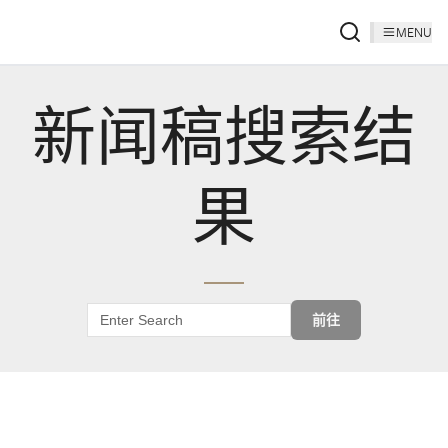
MENU
新闻稿搜索结
果
前往