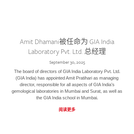
Amit Dhamani被任命为 GIA India
Laboratory Pvt. Ltd. 总经理
September 30, 2025
The board of directors of GIA India Laboratory Pvt. Ltd.
(GIA India) has appointed Amit Pratihari as managing
director, responsible for all aspects of GIA India’s
gemological laboratories in Mumbai and Surat, as well as
the GIA India school in Mumbai.
阅读更多