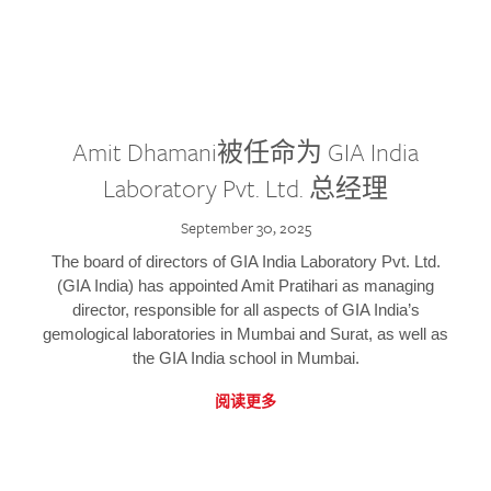
Amit Dhamani被任命为 GIA India
Laboratory Pvt. Ltd. 总经理
September 30, 2025
The board of directors of GIA India Laboratory Pvt. Ltd.
(GIA India) has appointed Amit Pratihari as managing
director, responsible for all aspects of GIA India’s
gemological laboratories in Mumbai and Surat, as well as
the GIA India school in Mumbai.
阅读更多