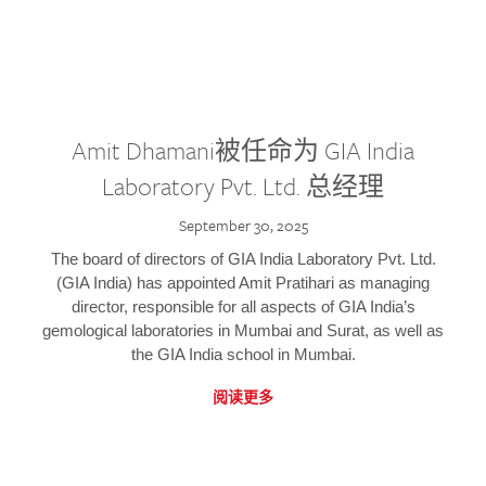
Amit Dhamani被任命为 GIA India
Laboratory Pvt. Ltd. 总经理
September 30, 2025
The board of directors of GIA India Laboratory Pvt. Ltd.
(GIA India) has appointed Amit Pratihari as managing
director, responsible for all aspects of GIA India’s
gemological laboratories in Mumbai and Surat, as well as
the GIA India school in Mumbai.
阅读更多