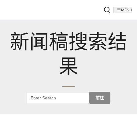
MENU
新闻稿搜索结
果
前往