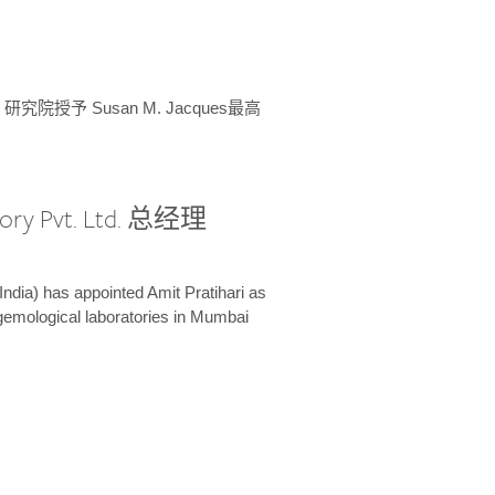
授予 Susan M. Jacques最高
ory Pvt. Ltd. 总经理
India) has appointed Amit Pratihari as
 gemological laboratories in Mumbai