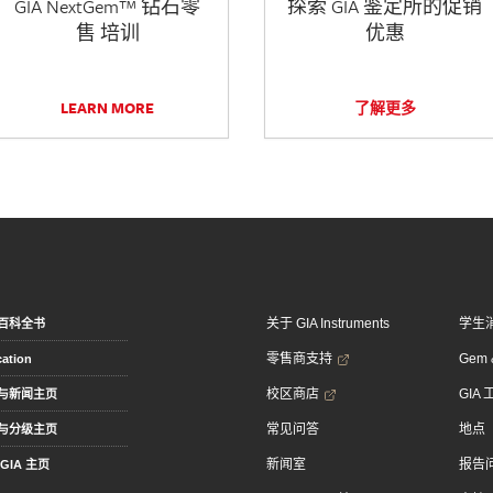
GIA NextGem™ 钻石零
探索 GIA 鉴定所的促销
售 培训
优惠
LEARN MORE
了解更多
关于 GIA Instruments
学生
百科全书
零售商支持
Gem &
ation
校区商店
GIA
与新闻主页
常见问答
地点
与分级主页
新闻室
报告
GIA 主页