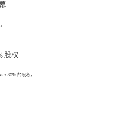
开幕
生。
% 股权
cr 30% 的股权。