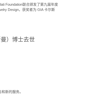
ellati Foundation联合颁发了第九届年度
 in Jewelry Design，获奖者为 GIA 卡尔斯
治·罗斯曼）博士去世
定报告和新的服务。