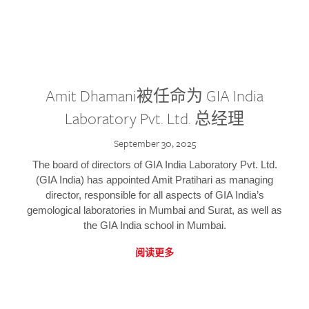
Amit Dhamani被任命为 GIA India
Laboratory Pvt. Ltd. 总经理
September 30, 2025
The board of directors of GIA India Laboratory Pvt. Ltd.
(GIA India) has appointed Amit Pratihari as managing
director, responsible for all aspects of GIA India’s
gemological laboratories in Mumbai and Surat, as well as
the GIA India school in Mumbai.
阅读更多