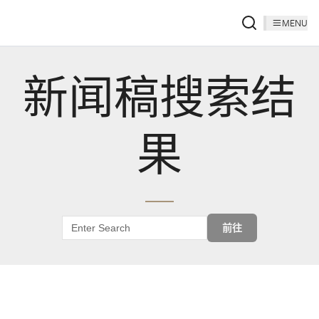
MENU
新闻稿搜索结
果
前往