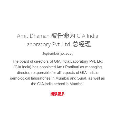
Amit Dhamani被任命为 GIA India
Laboratory Pvt. Ltd. 总经理
September 30, 2025
The board of directors of GIA India Laboratory Pvt. Ltd.
(GIA India) has appointed Amit Pratihari as managing
director, responsible for all aspects of GIA India’s
gemological laboratories in Mumbai and Surat, as well as
the GIA India school in Mumbai.
阅读更多