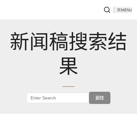
MENU
新闻稿搜索结
果
前往