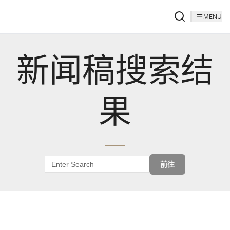
MENU
新闻稿搜索结
果
前往