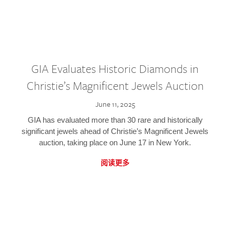
GIA Evaluates Historic Diamonds in
Christie’s Magnificent Jewels Auction
June 11, 2025
GIA has evaluated more than 30 rare and historically
significant jewels ahead of Christie’s Magnificent Jewels
auction, taking place on June 17 in New York.
阅读更多