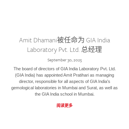
Amit Dhamani被任命为 GIA India
Laboratory Pvt. Ltd. 总经理
September 30, 2025
The board of directors of GIA India Laboratory Pvt. Ltd.
(GIA India) has appointed Amit Pratihari as managing
director, responsible for all aspects of GIA India’s
gemological laboratories in Mumbai and Surat, as well as
the GIA India school in Mumbai.
阅读更多