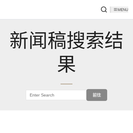
MENU
新闻稿搜索结
果
前往