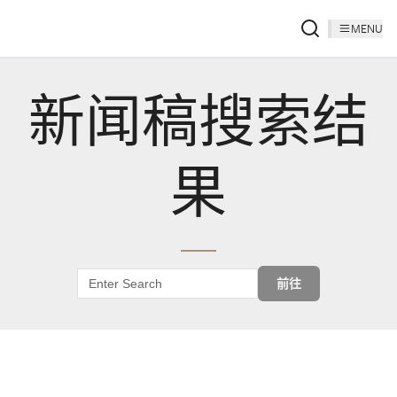
MENU
新闻稿搜索结
果
前往