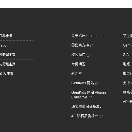
关于 GIA Instruments
学生
百科全书
零售商支持
Gem &
ation
校区商店
GIA
与新闻主页
常见问答
地点
与分级主页
新闻室
报告
GIA 主页
GemKids 网站
支持 
GemKids 网站 Alumni
联系
Collective
API
珠宝质量保证基准v
4C 钻石品质标准