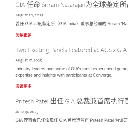
GIA 任命 Sriram Natarajan为全
August 20, 2025
曾任 GIA 印度鉴定所（GIA India）董事总经理的 Sriram 'Ra
阅读更多
Two Exciting Panels Featured at AGS x GI
August 17, 2025
Industry leaders and some of GIA’s most experienced gemolog
expertise and insights with participants at Converge.
阅读更多
Pritesh Patel 出任 GIA 总裁兼首席执行
June 19, 2025
GIA 理事会已任命现任 GIA 首席运营官 Pritesh Patel