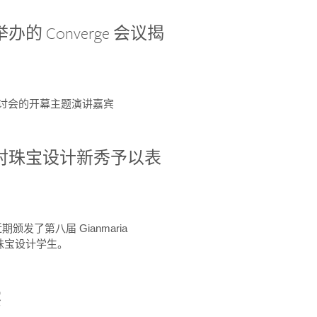
办的 Converge 会议揭
ge 研讨会的开幕主题演讲嘉宾
GIA 共同对珠宝设计新秀予以表
于近期颁发了第八届 Gianmaria
A 珠宝设计学生。
察