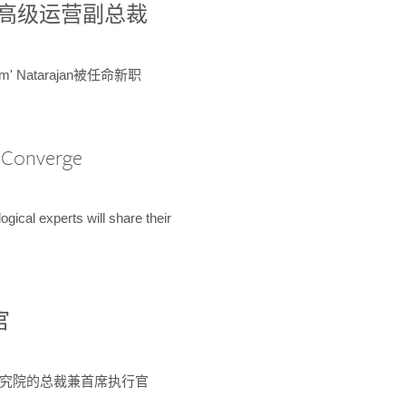
球鉴定所高级运营副总裁
m' Natarajan被任命新职
A Converge
ical experts will share their
官
 为该研究院的总裁兼首席执行官