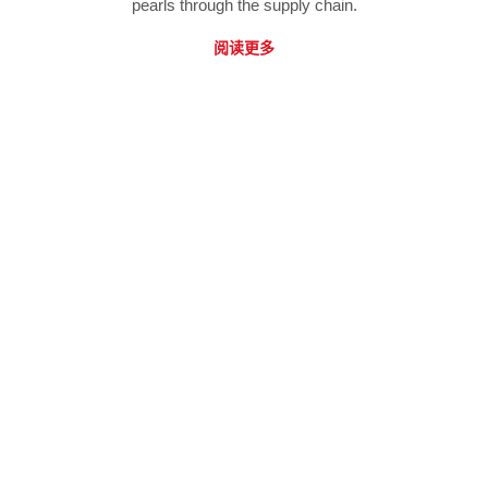
pearls through the supply chain.
阅读更多