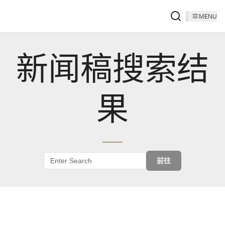
MENU
新闻稿搜索结
果
前往