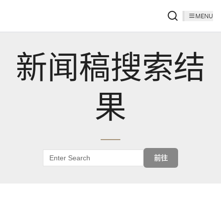
MENU
新闻稿搜索结
果
前往