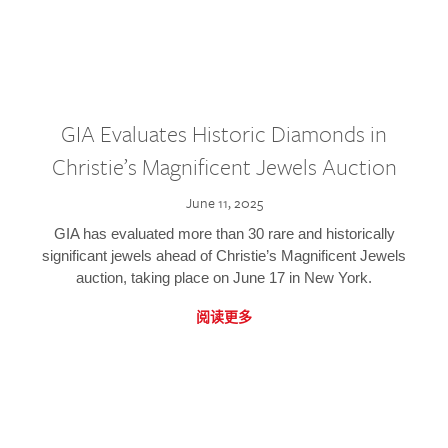
GIA Evaluates Historic Diamonds in
Christie’s Magnificent Jewels Auction
June 11, 2025
GIA has evaluated more than 30 rare and historically
significant jewels ahead of Christie’s Magnificent Jewels
auction, taking place on June 17 in New York.
阅读更多