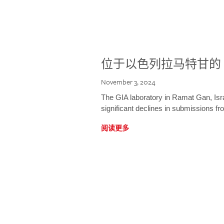
位于以色列拉马特甘的 
November 3, 2024
The GIA laboratory in Ramat Gan, Israe
significant declines in submissions fro
阅读更多