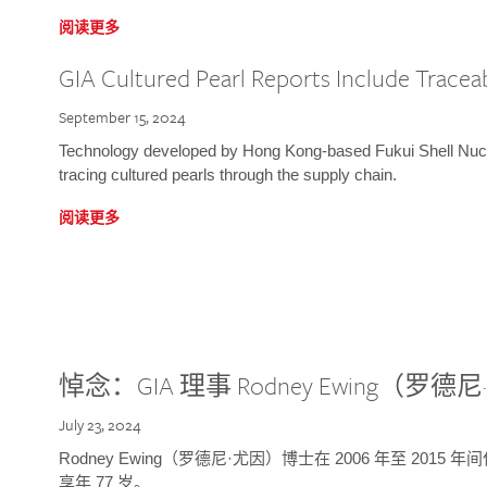
阅读更多
GIA Cultured Pearl Reports Include Traceab
September 15, 2024
Technology developed by Hong Kong-based Fukui Shell Nucle
tracing cultured pearls through the supply chain.
阅读更多
悼念：GIA 理事 Rodney Ewing（罗
July 23, 2024
Rodney Ewing（罗德尼·尤因）博士在 2006 年至 2015
享年 77 岁。