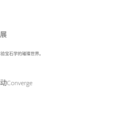
宝展
您体验宝石学的璀璨世界。
onverge