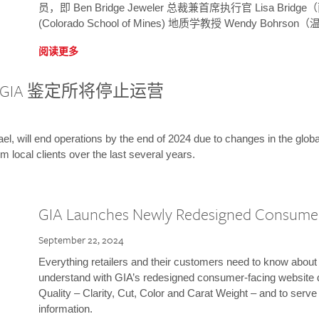
员，即 Ben Bridge Jeweler 总裁兼首席执行官 Lisa B
(Colorado School of Mines) 地质学教授 Wendy Bohr
阅读更多
GIA 鉴定所将停止运营
l, will end operations by the end of 2024 due to changes in the globa
m local clients over the last several years.
GIA Launches Newly Redesigned Consume
September 22, 2024
Everything retailers and their customers need to know about 
understand with GIA’s redesigned consumer-facing website 
Quality – Clarity, Cut, Color and Carat Weight – and to serv
information.