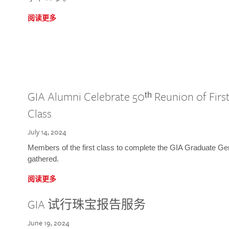
阅读更多
GIA Alumni Celebrate 50ᵗʰ Reunion of Fir
Class
July 14, 2024
Members of the first class to complete the GIA Graduate G
gathered.
阅读更多
GIA 试行珠宝报告服务
June 19, 2024