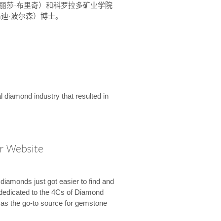
ridge（丽莎·布里奇）和科罗拉多矿业学院
son（温迪·波尔森）博士。
l diamond industry that resulted in
r Website
diamonds just got easier to find and
dedicated to the 4Cs of Diamond
e as the go-to source for gemstone