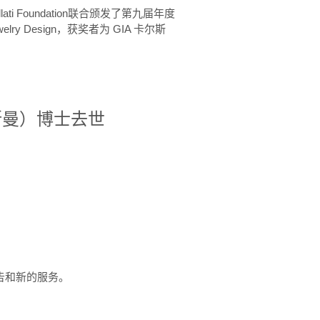
ellati Foundation联合颁发了第九届年度
 in Jewelry Design，获奖者为 GIA 卡尔斯
治·罗斯曼）博士去世
定报告和新的服务。