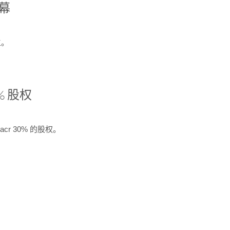
开幕
生。
% 股权
cr 30% 的股权。