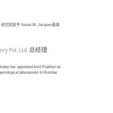
授予 Susan M. Jacques最高
ory Pvt. Ltd. 总经理
India) has appointed Amit Pratihari as
 gemological laboratories in Mumbai