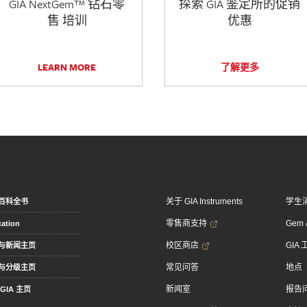
GIA NextGem™ 钻石零
探索 GIA 鉴定所的促销
售 培训
优惠
LEARN MORE
了解更多
关于 GIA Instruments
学生
百科全书
零售商支持
Gem &
ation
校区商店
GIA
与新闻主页
常见问答
地点
与分级主页
新闻室
报告
GIA 主页