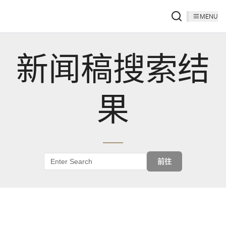
MENU
新闻稿搜索结
果
前往