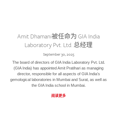
Amit Dhamani被任命为 GIA India
Laboratory Pvt. Ltd. 总经理
September 30, 2025
The board of directors of GIA India Laboratory Pvt. Ltd.
(GIA India) has appointed Amit Pratihari as managing
director, responsible for all aspects of GIA India’s
gemological laboratories in Mumbai and Surat, as well as
the GIA India school in Mumbai.
阅读更多