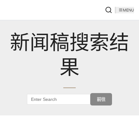
MENU
新闻稿搜索结
果
前往