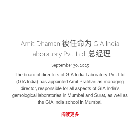
Amit Dhamani被任命为 GIA India
Laboratory Pvt. Ltd. 总经理
September 30, 2025
The board of directors of GIA India Laboratory Pvt. Ltd.
(GIA India) has appointed Amit Pratihari as managing
director, responsible for all aspects of GIA India’s
gemological laboratories in Mumbai and Surat, as well as
the GIA India school in Mumbai.
阅读更多