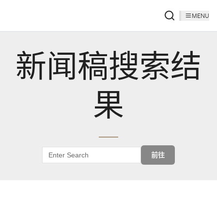
MENU
新闻稿搜索结
果
前往