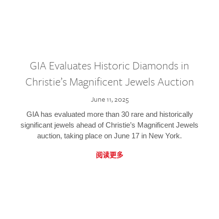
GIA Evaluates Historic Diamonds in
Christie’s Magnificent Jewels Auction
June 11, 2025
GIA has evaluated more than 30 rare and historically
significant jewels ahead of Christie’s Magnificent Jewels
auction, taking place on June 17 in New York.
阅读更多