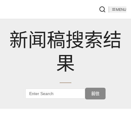
MENU
新闻稿搜索结
果
前往