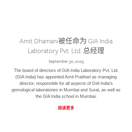
Amit Dhamani被任命为 GIA India
Laboratory Pvt. Ltd. 总经理
September 30, 2025
The board of directors of GIA India Laboratory Pvt. Ltd.
(GIA India) has appointed Amit Pratihari as managing
director, responsible for all aspects of GIA India’s
gemological laboratories in Mumbai and Surat, as well as
the GIA India school in Mumbai.
阅读更多