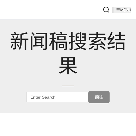
MENU
新闻稿搜索结
果
前往