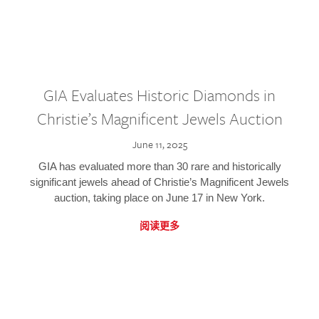
GIA Evaluates Historic Diamonds in
Christie’s Magnificent Jewels Auction
June 11, 2025
GIA has evaluated more than 30 rare and historically
significant jewels ahead of Christie’s Magnificent Jewels
auction, taking place on June 17 in New York.
阅读更多