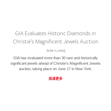
GIA Evaluates Historic Diamonds in
Christie’s Magnificent Jewels Auction
June 11, 2025
GIA has evaluated more than 30 rare and historically
significant jewels ahead of Christie’s Magnificent Jewels
auction, taking place on June 17 in New York.
阅读更多