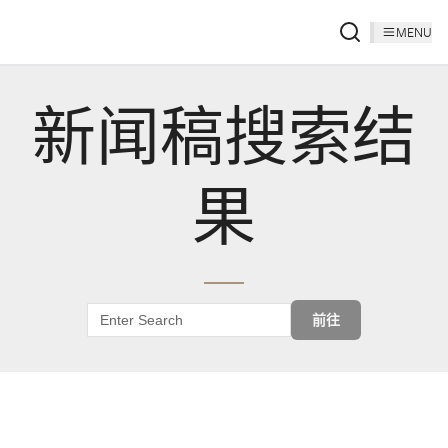
MENU
新闻稿搜索结
果
前往