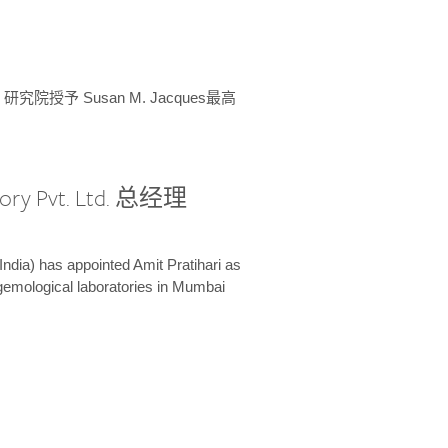
授予 Susan M. Jacques最高
ory Pvt. Ltd. 总经理
India) has appointed Amit Pratihari as
 gemological laboratories in Mumbai