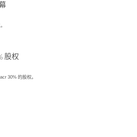
开幕
生。
% 股权
cr 30% 的股权。