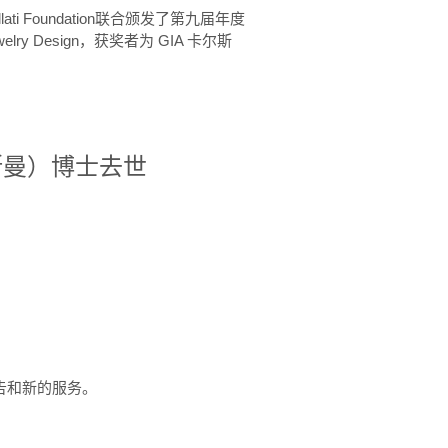
ellati Foundation联合颁发了第九届年度
 in Jewelry Design，获奖者为 GIA 卡尔斯
治·罗斯曼）博士去世
定报告和新的服务。