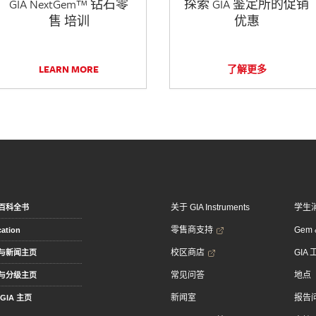
GIA NextGem™ 钻石零
探索 GIA 鉴定所的促销
售 培训
优惠
LEARN MORE
了解更多
关于 GIA Instruments
学生
百科全书
零售商支持
Gem &
ation
校区商店
GIA
与新闻主页
常见问答
地点
与分级主页
新闻室
报告
GIA 主页