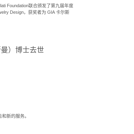
ellati Foundation联合颁发了第九届年度
 in Jewelry Design，获奖者为 GIA 卡尔斯
治·罗斯曼）博士去世
定报告和新的服务。