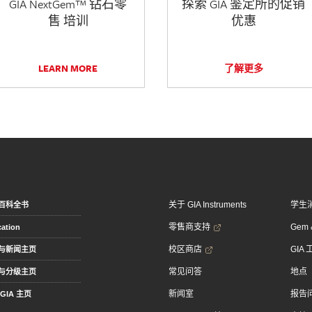
GIA NextGem™ 钻石零
探索 GIA 鉴定所的促销
售 培训
优惠
LEARN MORE
了解更多
关于 GIA Instruments
学生
百科全书
零售商支持
Gem &
ation
校区商店
GIA
与新闻主页
常见问答
地点
与分级主页
新闻室
报告
GIA 主页