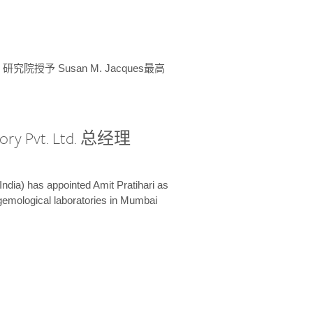
授予 Susan M. Jacques最高
ory Pvt. Ltd. 总经理
India) has appointed Amit Pratihari as
 gemological laboratories in Mumbai