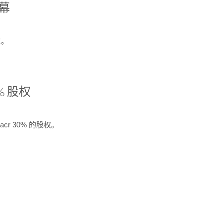
开幕
生。
% 股权
cr 30% 的股权。