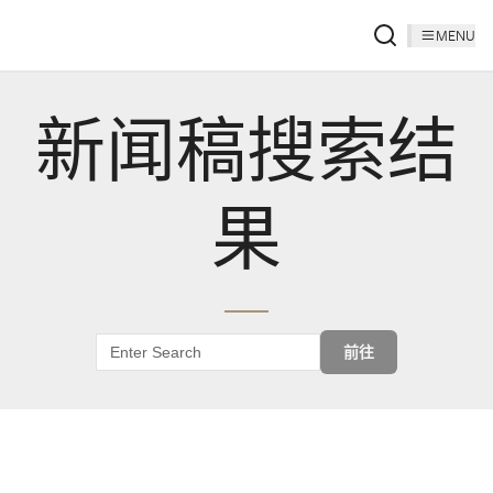
MENU
新闻稿搜索结
果
前往