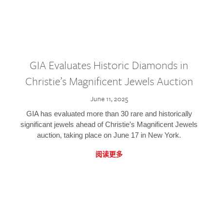
GIA Evaluates Historic Diamonds in
Christie’s Magnificent Jewels Auction
June 11, 2025
GIA has evaluated more than 30 rare and historically
significant jewels ahead of Christie’s Magnificent Jewels
auction, taking place on June 17 in New York.
阅读更多