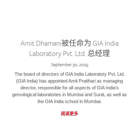
Amit Dhamani被任命为 GIA India
Laboratory Pvt. Ltd. 总经理
September 30, 2025
The board of directors of GIA India Laboratory Pvt. Ltd.
(GIA India) has appointed Amit Pratihari as managing
director, responsible for all aspects of GIA India’s
gemological laboratories in Mumbai and Surat, as well as
the GIA India school in Mumbai.
阅读更多