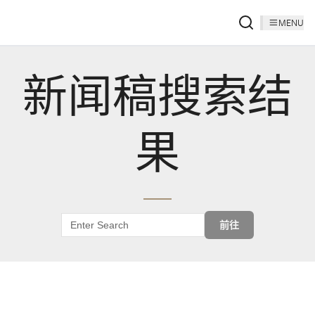
MENU
新闻稿搜索结
果
前往