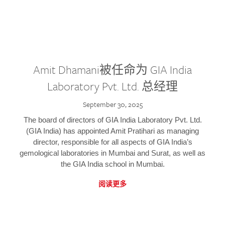
Amit Dhamani被任命为 GIA India
Laboratory Pvt. Ltd. 总经理
September 30, 2025
The board of directors of GIA India Laboratory Pvt. Ltd.
(GIA India) has appointed Amit Pratihari as managing
director, responsible for all aspects of GIA India’s
gemological laboratories in Mumbai and Surat, as well as
the GIA India school in Mumbai.
阅读更多