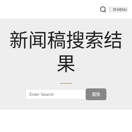
MENU
新闻稿搜索结
果
前往