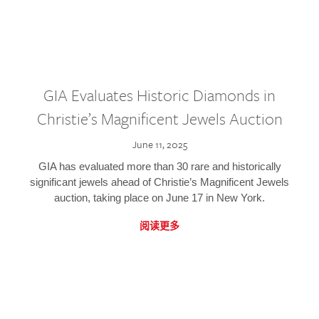
GIA Evaluates Historic Diamonds in
Christie’s Magnificent Jewels Auction
June 11, 2025
GIA has evaluated more than 30 rare and historically
significant jewels ahead of Christie’s Magnificent Jewels
auction, taking place on June 17 in New York.
阅读更多