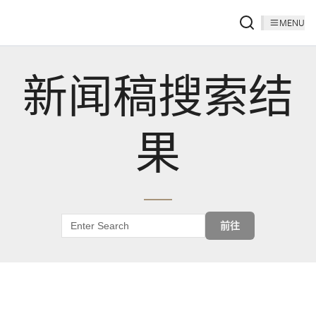
MENU
新闻稿搜索结
果
前往