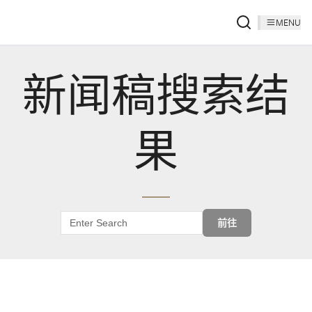
MENU
新闻稿搜索结
果
前往