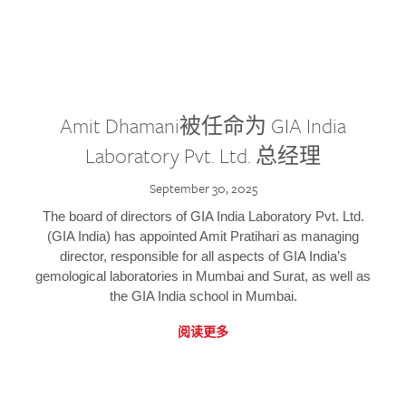
Amit Dhamani被任命为 GIA India
Laboratory Pvt. Ltd. 总经理
September 30, 2025
The board of directors of GIA India Laboratory Pvt. Ltd.
(GIA India) has appointed Amit Pratihari as managing
director, responsible for all aspects of GIA India’s
gemological laboratories in Mumbai and Surat, as well as
the GIA India school in Mumbai.
阅读更多