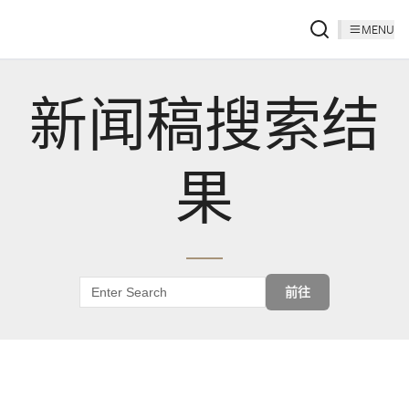
MENU
新闻稿搜索结
果
前往