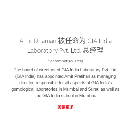
Amit Dhamani被任命为 GIA India
Laboratory Pvt. Ltd. 总经理
September 30, 2025
The board of directors of GIA India Laboratory Pvt. Ltd.
(GIA India) has appointed Amit Pratihari as managing
director, responsible for all aspects of GIA India’s
gemological laboratories in Mumbai and Surat, as well as
the GIA India school in Mumbai.
阅读更多