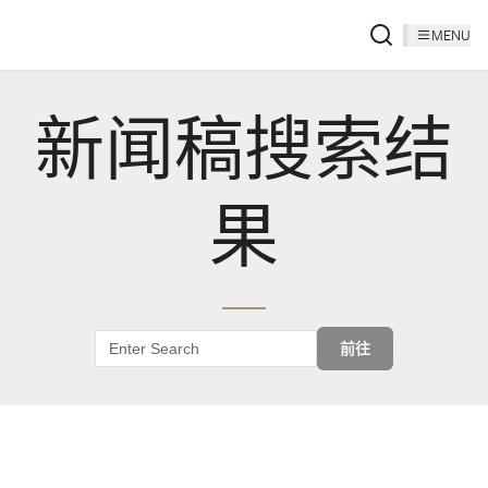
MENU
新闻稿搜索结
果
前往