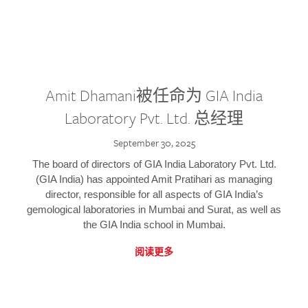
Amit Dhamani被任命为 GIA India
Laboratory Pvt. Ltd. 总经理
September 30, 2025
The board of directors of GIA India Laboratory Pvt. Ltd.
(GIA India) has appointed Amit Pratihari as managing
director, responsible for all aspects of GIA India’s
gemological laboratories in Mumbai and Surat, as well as
the GIA India school in Mumbai.
阅读更多