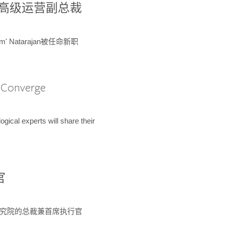
球鉴定所高级运营副总裁
m' Natarajan被任命新职
A Converge
ical experts will share their
官
 为该研究院的总裁兼首席执行官