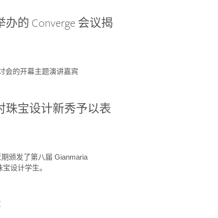
办的 Converge 会议揭
ge 研讨会的开幕主题演讲嘉宾
GIA 共同对珠宝设计新秀予以表
于近期颁发了第八届 Gianmaria
A 珠宝设计学生。
察