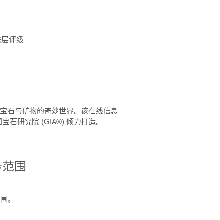
珠层评级
™ 体验宝石与矿物的奇妙世界。该在线信息
石研究院 (GIA®) 倾力打造。
务范围
范围。