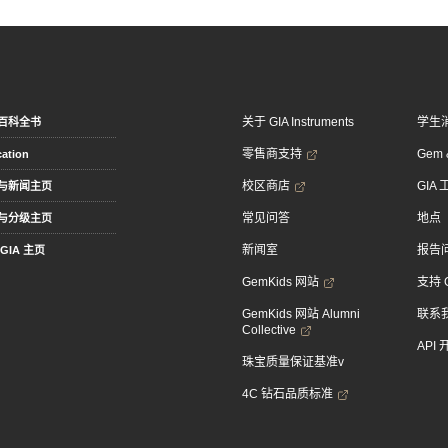
关于 GIA Instruments
学生
百科全书
零售商支持
Gem &
ation
校区商店
GIA
与新闻主页
常见问答
地点
与分级主页
新闻室
报告
GIA 主页
GemKids 网站
支持 
GemKids 网站 Alumni
联系
Collective
API
珠宝质量保证基准v
4C 钻石品质标准