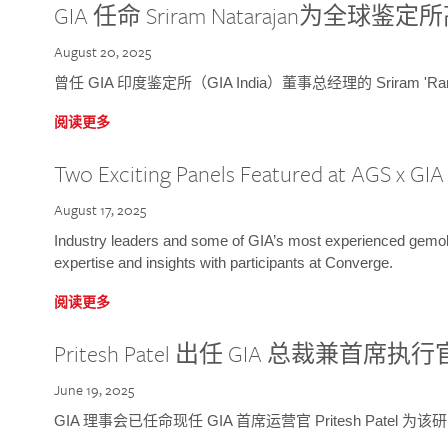
GIA 任命 Sriram Natarajan为全
August 20, 2025
曾任 GIA 印度鉴定所（GIA India）董事总经理的 Sriram 'Ra
阅读更多
Two Exciting Panels Featured at AGS x GI
August 17, 2025
Industry leaders and some of GIA’s most experienced gemolog
expertise and insights with participants at Converge.
阅读更多
Pritesh Patel 出任 GIA 总裁兼首席执行
June 19, 2025
GIA 理事会已任命现任 GIA 首席运营官 Pritesh Patel