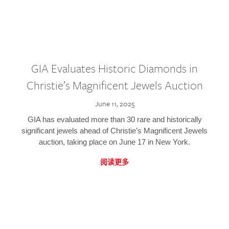
GIA Evaluates Historic Diamonds in
Christie’s Magnificent Jewels Auction
June 11, 2025
GIA has evaluated more than 30 rare and historically
significant jewels ahead of Christie’s Magnificent Jewels
auction, taking place on June 17 in New York.
阅读更多