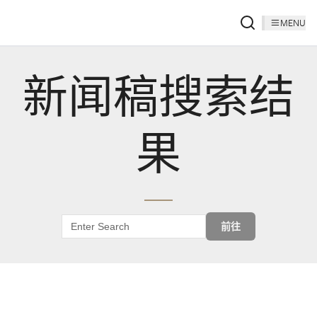
MENU
新闻稿搜索结
果
前往