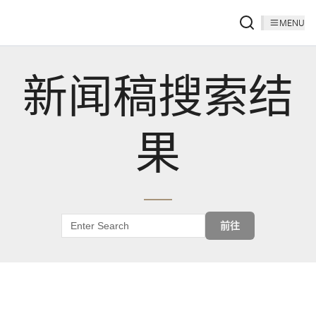
MENU
新闻稿搜索结
果
前往