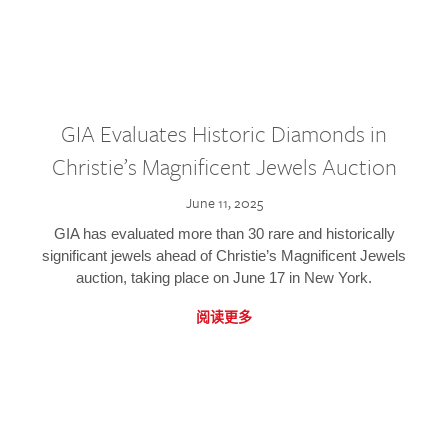
GIA Evaluates Historic Diamonds in
Christie’s Magnificent Jewels Auction
June 11, 2025
GIA has evaluated more than 30 rare and historically
significant jewels ahead of Christie’s Magnificent Jewels
auction, taking place on June 17 in New York.
阅读更多