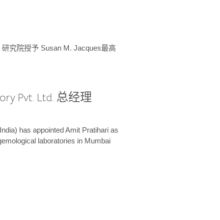
授予 Susan M. Jacques最高
ory Pvt. Ltd. 总经理
India) has appointed Amit Pratihari as
 gemological laboratories in Mumbai