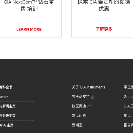
GIA NextGem™ 钻石零
探索 GIA 鉴定所的促销
售 培训
优惠
LEARN MORE
了解更多
关于 GIA Instruments
学生
百科全书
零售商支持
Gem &
ation
校区商店
GIA
与新闻主页
常见问答
地点
与分级主页
新闻室
报告
GIA 主页