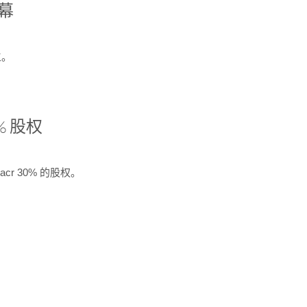
开幕
生。
% 股权
cr 30% 的股权。