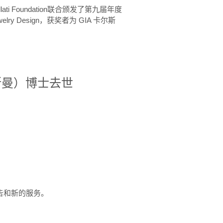
ellati Foundation联合颁发了第九届年度
 in Jewelry Design，获奖者为 GIA 卡尔斯
治·罗斯曼）博士去世
定报告和新的服务。