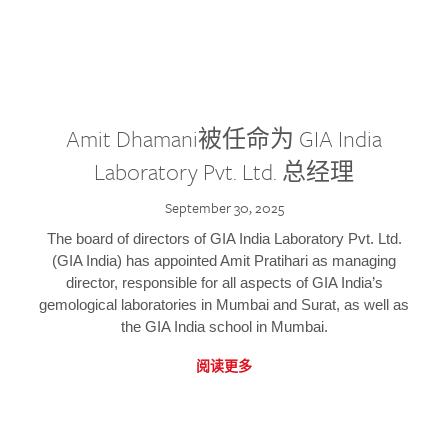
Amit Dhamani被任命为 GIA India
Laboratory Pvt. Ltd. 总经理
September 30, 2025
The board of directors of GIA India Laboratory Pvt. Ltd.
(GIA India) has appointed Amit Pratihari as managing
director, responsible for all aspects of GIA India’s
gemological laboratories in Mumbai and Surat, as well as
the GIA India school in Mumbai.
阅读更多