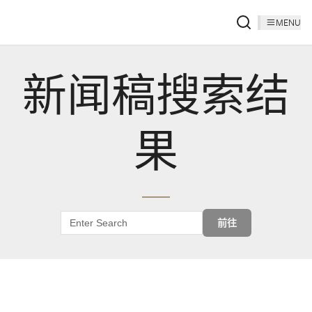
MENU
新闻稿搜索结
果
前往