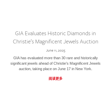
GIA Evaluates Historic Diamonds in
Christie’s Magnificent Jewels Auction
June 11, 2025
GIA has evaluated more than 30 rare and historically
significant jewels ahead of Christie’s Magnificent Jewels
auction, taking place on June 17 in New York.
阅读更多