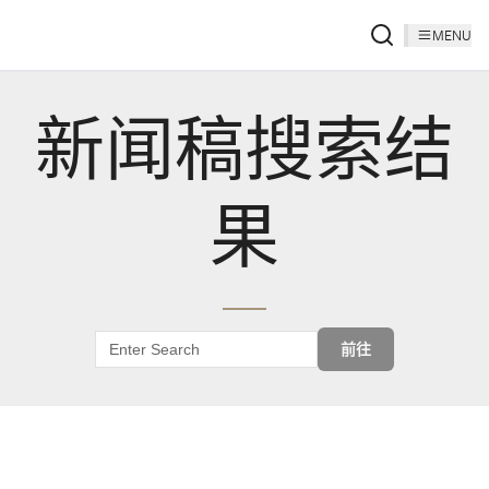
MENU
新闻稿搜索结
果
前往