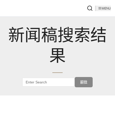
MENU
新闻稿搜索结
果
前往