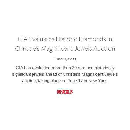
GIA Evaluates Historic Diamonds in
Christie’s Magnificent Jewels Auction
June 11, 2025
GIA has evaluated more than 30 rare and historically
significant jewels ahead of Christie’s Magnificent Jewels
auction, taking place on June 17 in New York.
阅读更多