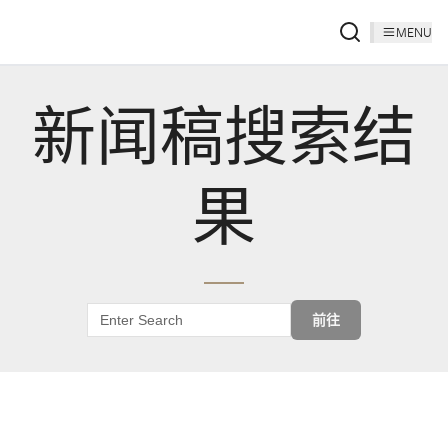
MENU
新闻稿搜索结
果
前往