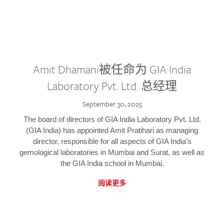
Amit Dhamani被任命为 GIA India
Laboratory Pvt. Ltd. 总经理
September 30, 2025
The board of directors of GIA India Laboratory Pvt. Ltd.
(GIA India) has appointed Amit Pratihari as managing
director, responsible for all aspects of GIA India’s
gemological laboratories in Mumbai and Surat, as well as
the GIA India school in Mumbai.
阅读更多