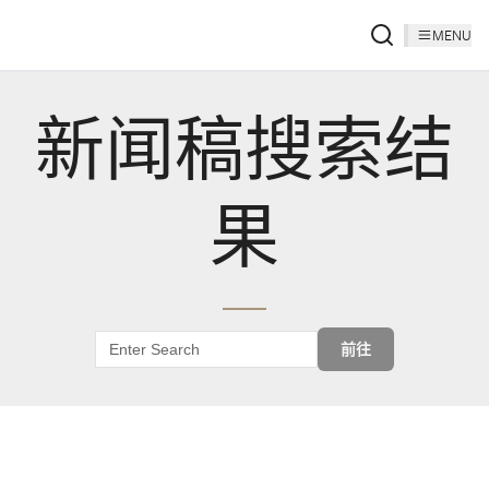
MENU
新闻稿搜索结
果
前往