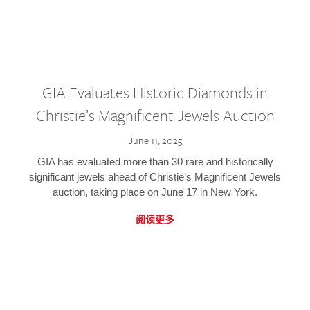
GIA Evaluates Historic Diamonds in
Christie’s Magnificent Jewels Auction
June 11, 2025
GIA has evaluated more than 30 rare and historically
significant jewels ahead of Christie’s Magnificent Jewels
auction, taking place on June 17 in New York.
阅读更多