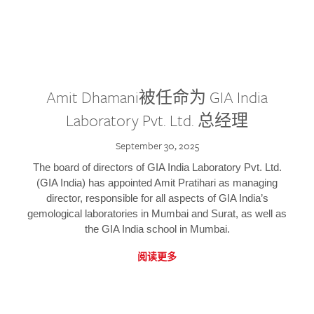
Amit Dhamani被任命为 GIA India
Laboratory Pvt. Ltd. 总经理
September 30, 2025
The board of directors of GIA India Laboratory Pvt. Ltd.
(GIA India) has appointed Amit Pratihari as managing
director, responsible for all aspects of GIA India’s
gemological laboratories in Mumbai and Surat, as well as
the GIA India school in Mumbai.
阅读更多