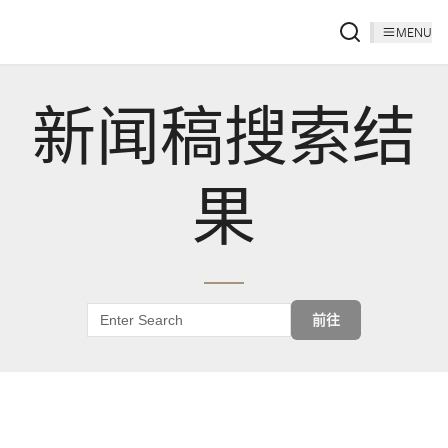
MENU
新闻稿搜索结
果
前往