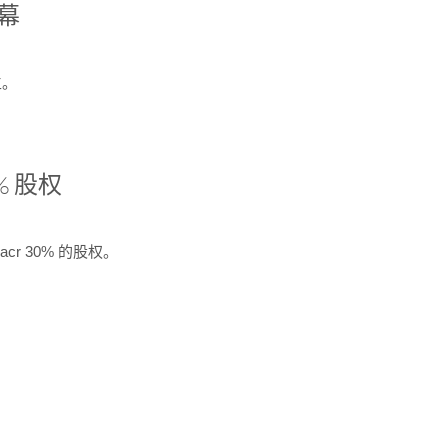
开幕
生。
% 股权
cr 30% 的股权。