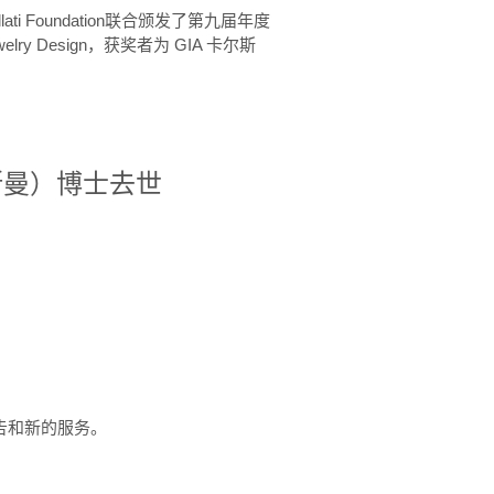
ellati Foundation联合颁发了第九届年度
 in Jewelry Design，获奖者为 GIA 卡尔斯
治·罗斯曼）博士去世
定报告和新的服务。