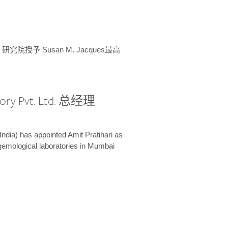
授予 Susan M. Jacques最高
ory Pvt. Ltd. 总经理
India) has appointed Amit Pratihari as
 gemological laboratories in Mumbai