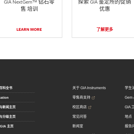
GIA NextGem™ 钻石零
探索 GIA 鉴定所的促销
售 培训
优惠
LEARN MORE
了解更多
关于 GIA Instruments
学生
百科全书
零售商支持
Gem &
ation
校区商店
GIA
与新闻主页
常见问答
地点
与分级主页
新闻室
报告
GIA 主页