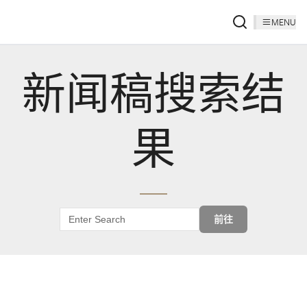
MENU
新闻稿搜索结
果
前往