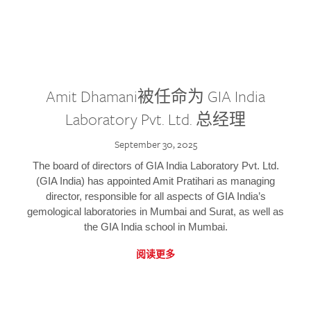
Amit Dhamani被任命为 GIA India
Laboratory Pvt. Ltd. 总经理
September 30, 2025
The board of directors of GIA India Laboratory Pvt. Ltd.
(GIA India) has appointed Amit Pratihari as managing
director, responsible for all aspects of GIA India’s
gemological laboratories in Mumbai and Surat, as well as
the GIA India school in Mumbai.
阅读更多