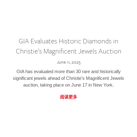
GIA Evaluates Historic Diamonds in
Christie’s Magnificent Jewels Auction
June 11, 2025
GIA has evaluated more than 30 rare and historically
significant jewels ahead of Christie’s Magnificent Jewels
auction, taking place on June 17 in New York.
阅读更多