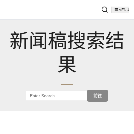
MENU
新闻稿搜索结
果
前往