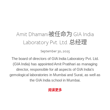
Amit Dhamani被任命为 GIA India
Laboratory Pvt. Ltd. 总经理
September 30, 2025
The board of directors of GIA India Laboratory Pvt. Ltd.
(GIA India) has appointed Amit Pratihari as managing
director, responsible for all aspects of GIA India’s
gemological laboratories in Mumbai and Surat, as well as
the GIA India school in Mumbai.
阅读更多