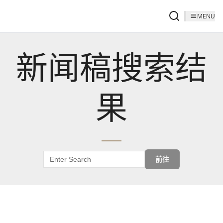
MENU
新闻稿搜索结
果
前往