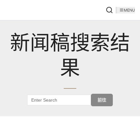
MENU
新闻稿搜索结
果
前往