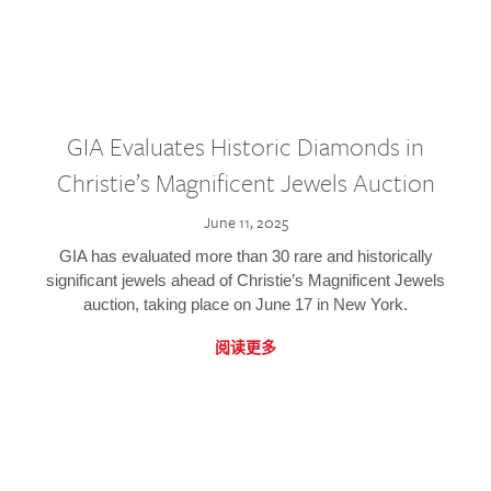
GIA Evaluates Historic Diamonds in
Christie’s Magnificent Jewels Auction
June 11, 2025
GIA has evaluated more than 30 rare and historically
significant jewels ahead of Christie’s Magnificent Jewels
auction, taking place on June 17 in New York.
阅读更多