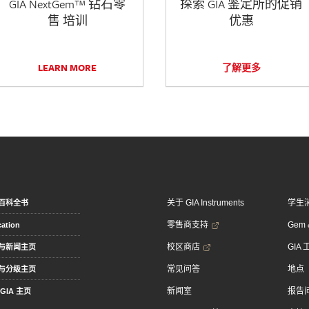
GIA NextGem™ 钻石零
探索 GIA 鉴定所的促销
售 培训
优惠
LEARN MORE
了解更多
关于 GIA Instruments
学生
百科全书
零售商支持
Gem &
ation
校区商店
GIA
与新闻主页
常见问答
地点
与分级主页
新闻室
报告
GIA 主页