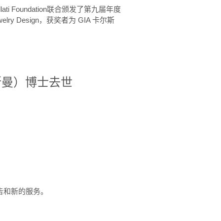
ellati Foundation联合颁发了第九届年度
 in Jewelry Design，获奖者为 GIA 卡尔斯
治·罗斯曼）博士去世
定报告和新的服务。