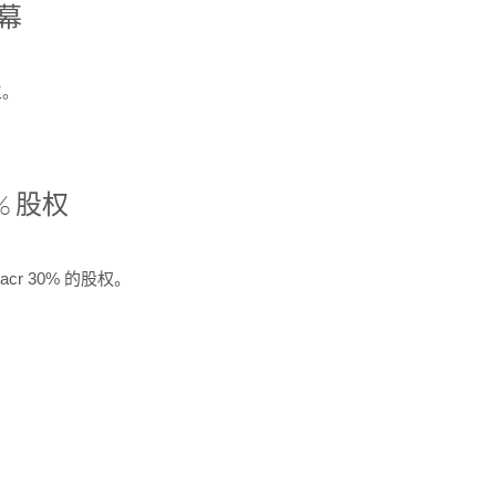
开幕
生。
% 股权
cr 30% 的股权。