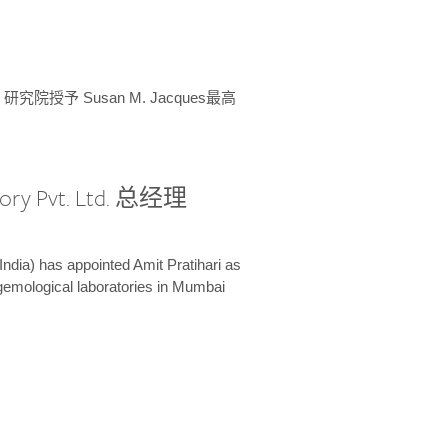
授予 Susan M. Jacques最高
ory Pvt. Ltd. 总经理
India) has appointed Amit Pratihari as
 gemological laboratories in Mumbai