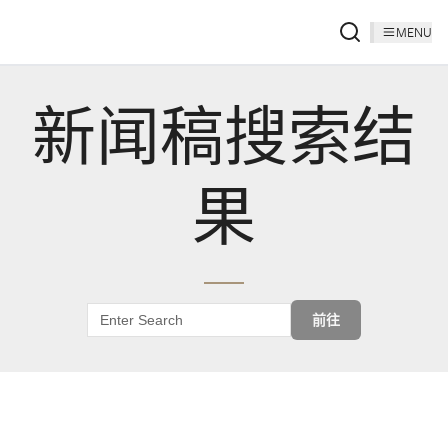
MENU
新闻稿搜索结
果
前往