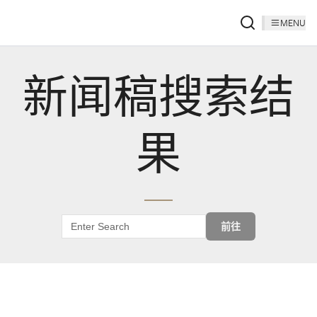
MENU
新闻稿搜索结
果
前往