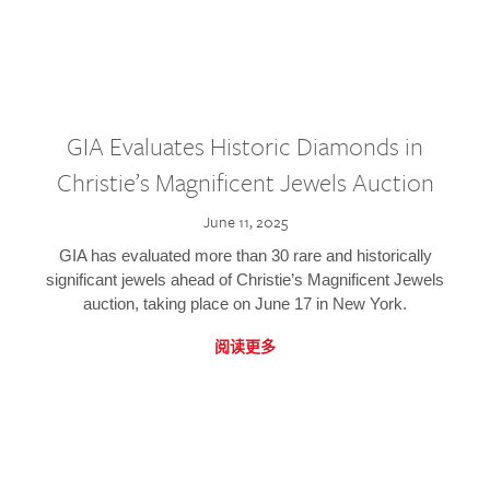
GIA Evaluates Historic Diamonds in
Christie’s Magnificent Jewels Auction
June 11, 2025
GIA has evaluated more than 30 rare and historically
significant jewels ahead of Christie’s Magnificent Jewels
auction, taking place on June 17 in New York.
阅读更多