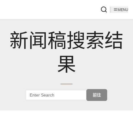
MENU
新闻稿搜索结
果
前往