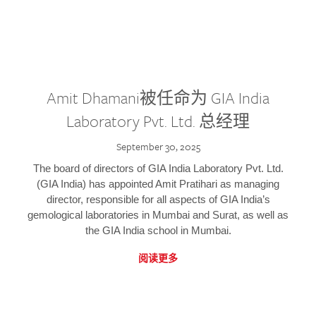
Amit Dhamani被任命为 GIA India
Laboratory Pvt. Ltd. 总经理
September 30, 2025
The board of directors of GIA India Laboratory Pvt. Ltd.
(GIA India) has appointed Amit Pratihari as managing
director, responsible for all aspects of GIA India’s
gemological laboratories in Mumbai and Surat, as well as
the GIA India school in Mumbai.
阅读更多